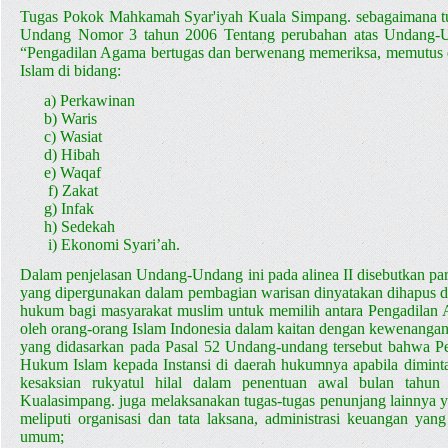
Tugas
Tugas Pokok Mahkamah Syar'iyah Kuala Simpang. sebagaimana tu
Undang Nomor 3 tahun 2006 Tentang perubahan atas Undang-U
Pokok
“Pengadilan Agama bertugas dan berwenang memeriksa, memutus da
Islam di bidang:
dan
a) Perkawinan
b) Waris
Fung...
c) Wasiat
d) Hibah
e) Waqaf
f) Zakat
g) Infak
h) Sedekah
i) Ekonomi Syari’ah.
Dalam penjelasan Undang-Undang ini pada alinea II disebutkan p
yang dipergunakan dalam pembagian warisan dinyatakan dihapus d
hukum bagi masyarakat muslim untuk memilih antara Pengadilan 
oleh orang-orang Islam Indonesia dalam kaitan dengan kewenangan
yang didasarkan pada Pasal 52 Undang-undang tersebut bahwa Pe
Hukum Islam kepada Instansi di daerah hukumnya apabila dimint
kesaksian rukyatul hilal dalam penentuan awal bulan tahun
Kualasimpang. juga melaksanakan tugas-tugas penunjang lainnya y
meliputi organisasi dan tata laksana, administrasi keuangan ya
umum;