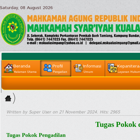
Saturday, 08 August 2026
Beranda
Profil
Informasi
Kepanitera
Halaman Utama
Pengadian
Umum
Layanan Huku
Informasi
Home
Lainnya
>
Profil ||
Written by Super User on
21 November 2024
. Hits: 2965
Pengadian
Tugas Pokok 
>
Tugas Pokok Pengadilan