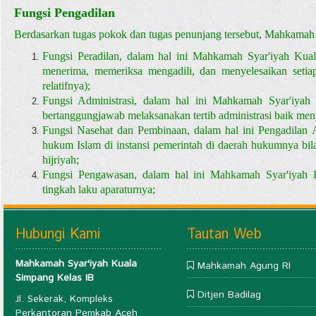
Fungsi Pengadilan
Berdasarkan tugas pokok dan tugas penunjang tersebut, Mahkamah 
Fungsi Peradilan, dalam hal ini Mahkamah Syar'iyah Kua
menerima, memeriksa mengadili, dan menyelesaikan seti
relatifnya);
Fungsi Administrasi, dalam hal ini Mahkamah Syar'iyah
bertanggungjawab melaksanakan tertib administrasi baik me
Fungsi Nasehat dan Pembinaan, dalam hal ini Pengadilan
hukum Islam di instansi pemerintah di daerah hukumnya bila
hijriyah;
Fungsi Pengawasan, dalam hal ini Mahkamah Syar'iyah 
tingkah laku aparaturnya;
Hubungi Kami
Tautan Web
Mahkamah Syar'iyah Kuala
Mahkamah Agung RI
Simpang Kelas IB
Ditjen Badilag
Jl. Sekerak, Kompleks
Perkantoran Pemkab Aceh