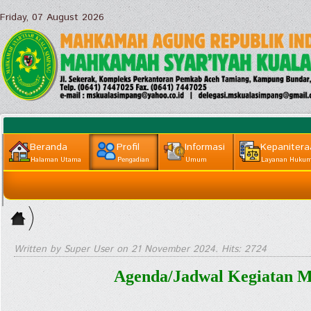
Friday, 07 August 2026
Beranda
Profil
Informasi
Kepanitera
Halaman Utama
Pengadian
Umum
Layanan Huku
Informasi
Home
Lainnya
>
Profil ||
Written by Super User on
21 November 2024
. Hits: 2724
Pengadian
Agenda/Jadwal Kegiatan 
>