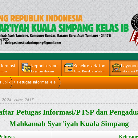
nformasi
Kepaniteraan
Kesekretariatan
Layanan
mum
Layanan Hukum
Adm. Kesekretariatan
Informasi P
Publik
>
Petugas Informasi/Pe...
 2024
. Hits: 2417
aftar Petugas Informasi/PTSP dan Pengadu
Mahkamah Syar'iyah Kuala Simpang
etugas
Keteran