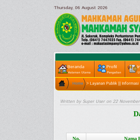
Thursday, 06 August 2026
Beranda
Profil
I
Halaman Utama
Pengadian
U
Home
>
Layanan Publik || Informasi 
Written by Super User on
22 November
D
No.
Nama P