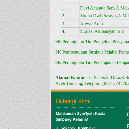
1.
Devi Amanda Sari, A.Md.
2.
Yudha Dwi Prastyo, A.Md
3.
Anwar Amri
4.
Nurizal Ardiansyah, S.E.
SK Penunjukan Tim Pengelola Pelayana
SK Pembentukan Struktur Pejabat Peng
SK Penunjukan Tim Penanganan Penga
Alamat Kantor
: Jl. Sekerak, Desa/K
Aceh Tamiang, Telepon : (0641) 74470
Hubungi Kami
Mahkamah Syar'iyah Kuala
Simpang Kelas IB
Jl. Sekerak, Kompleks