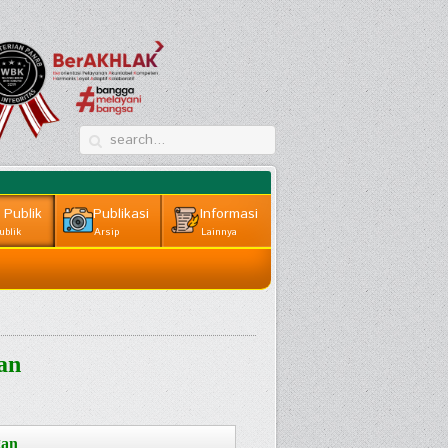
 Publik
Publikasi
Informasi
ublik
Arsip
Lainnya
an
gan