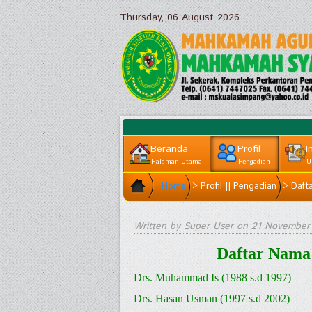
Thursday, 06 August 2026
Beranda
Profil
I
Halaman Utama
Pengadian
U
Home
>
Profil || Pengadian
>
Daft
Written by Super User on
21 November
Daftar Nama
Drs. Muhammad Is (1988 s.d 1997)
Drs. Hasan Usman (1997 s.d 2002)