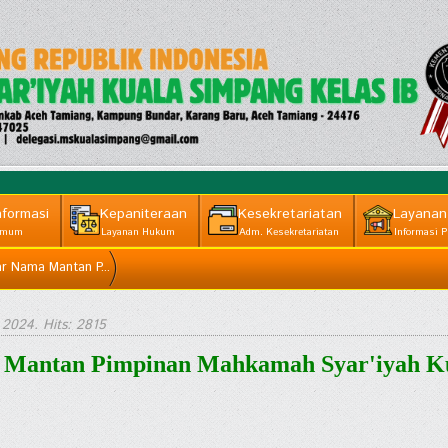
nformasi
Kepaniteraan
Kesekretariatan
Layanan
mum
Layanan Hukum
Adm. Kesekretariatan
Informasi P
ar Nama Mantan P...
 2024
. Hits: 2815
 Mantan Pimpinan Mahkamah Syar'iyah K