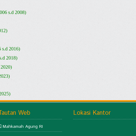
006 s.d 2008)
012)
6 s.d 2016)
s.d 2018)
 2020)
2023)
 2025)
Tautan Web
Lokasi Kantor
Mahkamah Agung RI