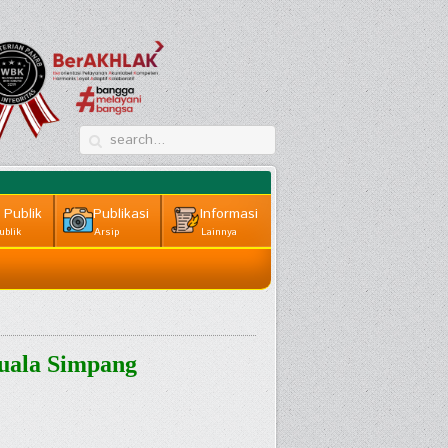
 Publik
Publikasi
Informasi
ublik
Arsip
Lainnya
uala Simpang