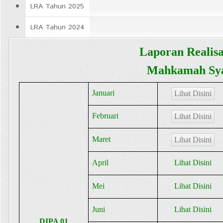
>
LRA Tahun 2025
Laporan
LRA Tahun 2024
Keuangan
Laporan Realis
>
Mahkamah Sya
LRA
Januari
Lihat Disini
Februari
Lihat Disini
Maret
Lihat Disini
April
Lihat Disini
Mei
Lihat Disini
Juni
Lihat Disini
DIPA 01