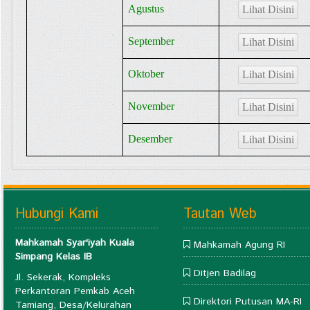
Agustus
Lihat Disini
September
Lihat Disini
Oktober
Lihat Disini
November
Lihat Disini
Desember
Lihat Disini
Hubungi Kami
Tautan Web
Mahkamah Syar'iyah Kuala
Mahkamah Agung RI
Simpang Kelas IB
Ditjen Badilag
Jl. Sekerak, Kompleks
Perkantoran Pemkab Aceh
Direktori Putusan MA-RI
Tamiang, Desa/Kelurahan