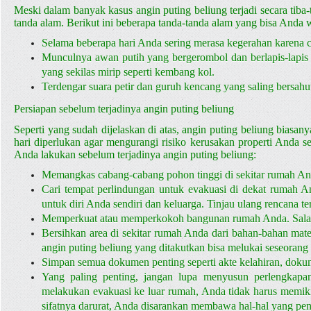
Publik
Meski dalam banyak kasus angin puting beliung terjadi secara tiba-
tanda alam. Berikut ini beberapa tanda-tanda alam yang bisa Anda w
>
Selama beberapa hari Anda sering merasa kegerahan karena cua
Prosedur
Munculnya awan putih yang bergerombol dan berlapis-lapis di
yang sekilas mirip seperti kembang kol.
Evakuasi
Terdengar suara petir dan guruh kencang yang saling bersahu
Persiapan sebelum terjadinya angin puting beliung
Seperti yang sudah dijelaskan di atas, angin puting beliung biasanya
hari diperlukan agar mengurangi risiko kerusakan properti Anda s
Anda lakukan sebelum terjadinya angin puting beliung:
Memangkas cabang-cabang pohon tinggi di sekitar rumah An
Cari tempat perlindungan untuk evakuasi di dekat rumah An
untuk diri Anda sendiri dan keluarga. Tinjau ulang rencana 
Memperkuat atau memperkokoh bangunan rumah Anda. Salah s
Bersihkan area di sekitar rumah Anda dari bahan-bahan mater
angin puting beliung yang ditakutkan bisa melukai seseoran
Simpan semua dokumen penting seperti akte kelahiran, dokume
Yang paling penting, jangan lupa menyusun perlengkapan
melakukan evakuasi ke luar rumah, Anda tidak harus memiki
sifatnya darurat, Anda disarankan membawa hal-hal yang penti