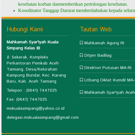
kesehatan korban danmemberikan pertolongan kesehatan.
Koordinator Tanggap Darurat memberitahukan kepada seluru
Hubungi Kami
Tautan Web
Mahkamah Syar'iyah Kuala
Mahkamah Agung RI
Simpang Kelas IB
Ditjen Badilag
Jl. Sekerak, Kompleks
Perkantoran Pemkab Aceh
Direktori Putusan MA-RI
Tamiang, Desa/Kelurahan
Kampung Bundar, Kec. Karang
Litbang Diklat Kumdil MA-
Baru, Kab. Aceh Tamiang
Telepon : (0641) 7447025
Mahkamah Syar'iyah Aceh
Fax: (0641) 7447025
mskualasimpang@yahoo.co.id
delegasi.mskualasimpang@gmail.com