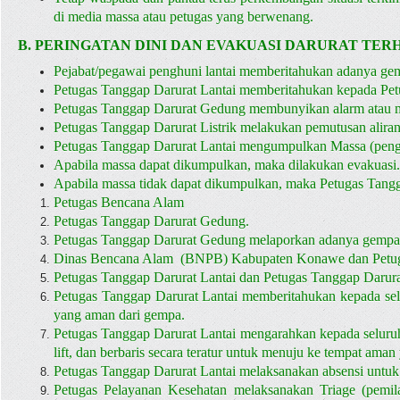
di media massa atau petugas yang berwenang.
B. PERINGATAN DINI DAN EVAKUASI DARURAT TER
Pejabat/pegawai penghuni lantai memberitahukan adanya ge
Petugas Tanggap Darurat Lantai memberitahukan kepada Pet
Petugas Tanggap Darurat Gedung membunyikan alarm ata
Petugas Tanggap Darurat Listrik melakukan pemutusan aliran li
Petugas Tanggap Darurat Lantai mengumpulkan Massa (peng
Apabila massa dapat dikumpulkan, maka dilakukan evakuasi.
Apabila massa tidak dapat dikumpulkan, maka Petugas Tangg
Petugas Bencana Alam
Petugas Tanggap Darurat Gedung.
Petugas Tanggap Darurat Gedung melaporkan adanya gempa
Dinas Bencana Alam (BNPB) Kabupaten Konawe dan Petug
Petugas Tanggap Darurat Lantai dan Petugas Tanggap Darur
Petugas Tanggap Darurat Lantai memberitahukan kepada selu
yang aman dari gempa.
Petugas Tanggap Darurat Lantai mengarahkan kepada seluruh p
lift, dan berbaris secara teratur untuk menuju ke tempat aman
Petugas Tanggap Darurat Lantai melaksanakan absensi untuk
Petugas Pelayanan Kesehatan melaksanakan Triage (pemila