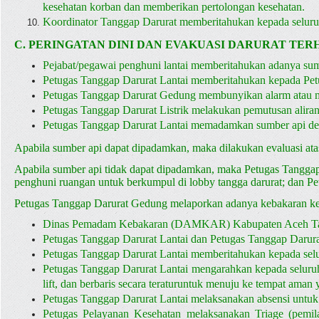
kesehatan korban dan memberikan pertolongan kesehatan.
Koordinator Tanggap Darurat memberitahukan kepada seluru
C. PERINGATAN DINI DAN EVAKUASI DARURAT TE
Pejabat/pegawai penghuni lantai memberitahukan adanya sum
Petugas Tanggap Darurat Lantai memberitahukan kepada Pet
Petugas Tanggap Darurat Gedung membunyikan alarm atau
Petugas Tanggap Darurat Listrik melakukan pemutusan aliran li
Petugas Tanggap Darurat Lantai memadamkan sumber api 
Apabila sumber api dapat dipadamkan, maka dilakukan evaluasi atas
Apabila sumber api tidak dapat dipadamkan, maka Petugas Tanggap
penghuni ruangan untuk berkumpul di lobby tangga darurat; dan P
Petugas Tanggap Darurat Gedung melaporkan adanya kebakaran k
Dinas Pemadam Kebakaran (DAMKAR) Kabupaten Aceh Tam
Petugas Tanggap Darurat Lantai dan Petugas Tanggap Darur
Petugas Tanggap Darurat Lantai memberitahukan kepada selur
Petugas Tanggap Darurat Lantai mengarahkan kepada seluruh p
lift, dan berbaris secara teraturuntuk menuju ke tempat aman 
Petugas Tanggap Darurat Lantai melaksanakan absensi untuk
Petugas Pelayanan Kesehatan melaksanakan Triage (pemila