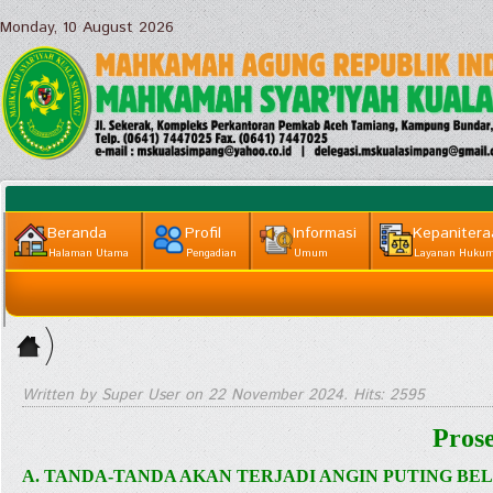
Monday, 10 August 2026
Beranda
Profil
Informasi
Kepanitera
Halaman Utama
Pengadian
Umum
Layanan Huku
Informasi
Home
Lainnya
>
Layanan
Written by Super User on
22 November 2024
. Hits: 2595
Publik ||
Pros
Informasi
A. TANDA-TANDA AKAN TERJADI ANGIN PUTING BE