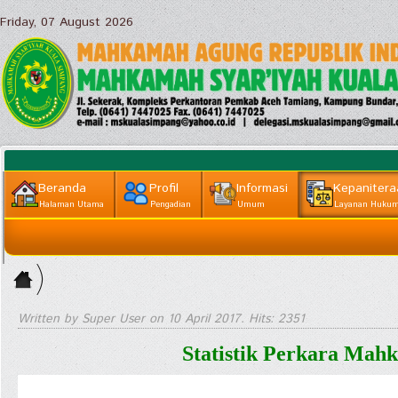
Friday, 07 August 2026
Beranda
Profil
Informasi
Kepanitera
Halaman Utama
Pengadian
Umum
Layanan Huku
Informasi
Home
Lainnya
>
Kepaniteraan
Written by Super User on
10 April 2017
. Hits: 2351
|| Layanan
Statistik Perkara Mah
Hukum