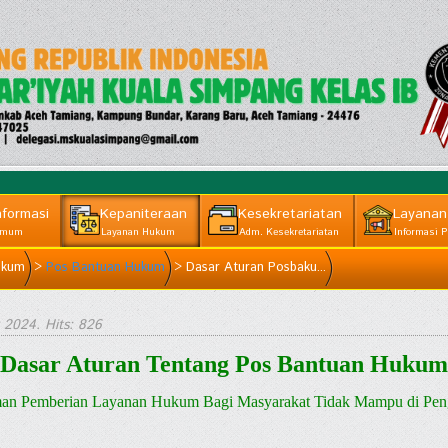
nformasi
Kepaniteraan
Kesekretariatan
Layanan
mum
Layanan Hukum
Adm. Kesekretariatan
Informasi P
ukum
>
Pos Bantuan Hukum
>
Dasar Aturan Posbaku...
 2024
. Hits: 826
Dasar Aturan Tentang Pos Bantuan Hukum
man Pemberian Layanan Hukum Bagi Masyarakat Tidak Mampu di Peng