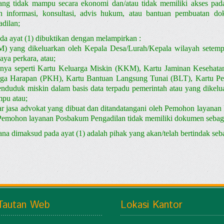
ang tidak mampu secara ekonomi dan/atau tidak memiliki akses pad
n informasi, konsultasi, advis hukum, atau bantuan pembuatan d
dilan;
 ayat (1) dibuktikan dengan melampirkan :
 yang dikeluarkan oleh Kepala Desa/Lurah/Kepala wilayah setem
ya perkara, atau;
innya seperti Kartu Keluarga Miskin (KKM), Kartu Jaminan Kesehata
rga Harapan (PKH), Kartu Bantuan Langsung Tunai (BLT), Kartu Pe
enduduk miskin dalam basis data terpadu pemerintah atau yang dikelu
pu atau;
 jasa advokat yang dibuat dan ditandatangani oleh Pemohon layanan 
Pemohon layanan Posbakum Pengadilan tidak memiliki dokumen sebagai
a dimaksud pada ayat (1) adalah pihak yang akan/telah bertindak seba
Tautan Web
Lokasi Kantor