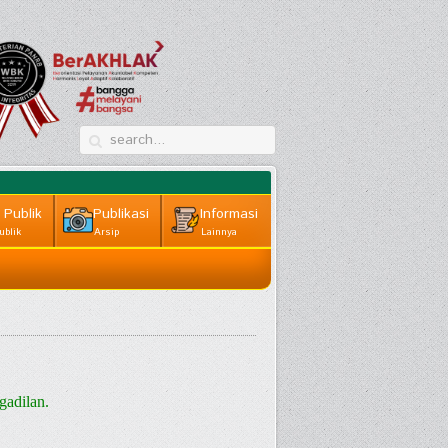
 Publik
Publikasi
Informasi
ublik
Arsip
Lainnya
adilan.