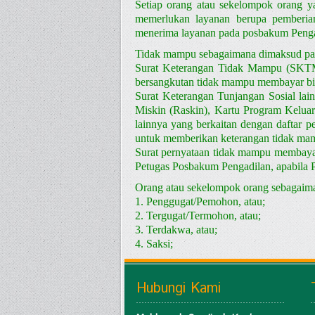
Setiap orang atau sekelompok orang y
memerlukan layanan berupa pemberia
menerima layanan pada posbakum Penga
Tidak mampu sebagaimana dimaksud pada
Surat Keterangan Tidak Mampu (SKTM)
bersangkutan tidak mampu membayar bia
Surat Keterangan Tunjangan Sosial la
Miskin (Raskin), Kartu Program Kelua
lainnya yang berkaitan dengan daftar p
untuk memberikan keterangan tidak mam
Surat pernyataan tidak mampu membayar
Petugas Posbakum Pengadilan, apabila 
Orang atau sekelompok orang sebagaiman
1. Penggugat/Pemohon, atau;
2. Tergugat/Termohon, atau;
3. Terdakwa, atau;
4. Saksi;
Hubungi Kami