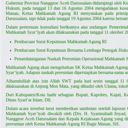
Gubernur Provinsi Nanggroe Aceh Darussalam didampingi oleh Ket
Hukum, pada tanggal 13 dan 16 Agustus 2004 mengadakan kos
Manan, Ketua Mahkamah Agung RI menyatakan pada prinsip
Darussalam, tapi tidak pada tanggal 19 Agustus 2004 karena bers
Dalam pertemuan konsultasi berikutnya atas undangan Pemerint
Mahkamah Syar’iyah akan dilaksanakan pada tanggal 11 oktober 200
Pembacaan Surat Keputusan Mahkamah Agung RI
Pembacaan Surat Keputusan Bersama Lembaga Penegak Huku
Penandatanganan Naskah Peresmian Operasional Mahkamah S
Mahkamah Agung akan mengelurkan SK Ketua Mahkamah Agung t
Syar’iyah. Adapun naskah peresmian dipersiapkan bersama-sama a
Alhamdulilah atas izin Allah SWT pada hari senin tanggal 11
dilaksanakan di Anjong Mon Mata, yang dihadiri oleh Ulama, toko
Dari Kabupaten/Kota hadir sebagian Bupati, Kapolres, Kajati,
Dinas Syari’at Islam. Dll.
Dalam acara tersebut turut memberikan sambutan setelah lapora
Mahkamah Syar’iyah diwakili oleh (Drs. H. Syamsuhadi Irsyad
Nanggroe Aceh Darussalam dan Kepala Kejaksaan Agung yang diwa
peresmian oleh Ketua Mahkamah Agung RI Bagir Manan, SH.