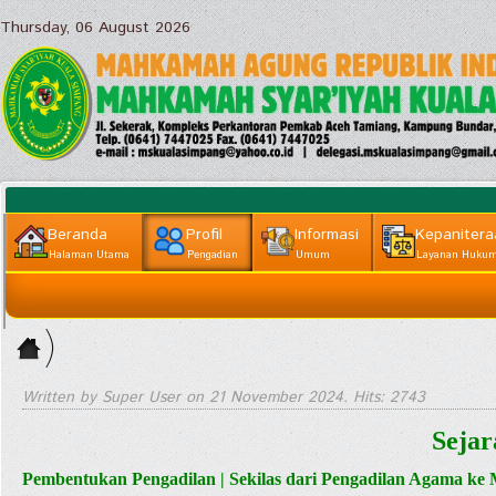
Thursday, 06 August 2026
Beranda
Profil
Informasi
Kepanitera
Halaman Utama
Pengadian
Umum
Layanan Huku
Informasi
Home
Lainnya
>
Profil ||
Written by Super User on
21 November 2024
. Hits: 2743
Pengadian
Sejar
>
Pembentukan Pengadilan | Sekilas dari Pengadilan Agama ke