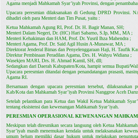
Agama menjadi Mahkamah Syar’iyah Provinsi, dengan penambahan
Upacara peresmian dilaksanakan di Gedung DPRD Provinsi. NA
dihadiri oleh para Menteri dan Tim Pusat, yaitu :
Ketua Mahkamah Agung RI, Prof. Dr. H. Bagir Manan, SH;
Menteri Dalam Negeri, Dr. (HC) Hari Sabarno, S.Ip, MM., MA ;
Menteri Kehakiman dan HAM, Prof. Dr. Yusril Ihza Mahendra ;
Menteri Agama, Prof. Dr. Said Agil Husin A-Munawar, MA ;
Direktorat Jenderal Bimas dan Penyelenggaraan Haji, H. Taufik Kam
Direktur Pembinaan Peradilan Agama, Drs. H. Wahyu Widiana ;
Wasekjen MARI, Drs. H. Ahmad Kamil, SH, dll;
Sedangkan dari Daerah Kabupaten/Kota, hampir semua Bupati/Wali
Upacara peresmian ditandai dengan penandatangan prasasti, mas
Agama RI.
Bersamaan dengan upacara peresmian tersebut, dilaksanakan
Kab/Kota dan Mahkamah Syar’iyah Provinsi Nanggroe Aceh Daru
Setelah pelantikan para Ketua dan Wakil Ketua Mahkamah Syar’i
tentang eksistensi dan kewenangan Mahkamah Syar’iyah.
PERESMIAN OPERASIONAL KEWENANGAN MAHKAMA
Meskipun telah diresmikan secara langsung oleh Ketua Mahkam
Syar’iyah masih menemukan kendala untuk melaksanakan kewenan
umum belum memiliki dasar hukum untuk melakukan penuntutan