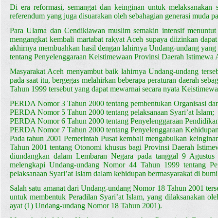
Sejarah
Di era reformasi, semangat dan keinginan untuk melaksanakan s
referendum yang juga disuarakan oleh sebahagian generasi muda pa
Pengadilan
Para Ulama dan Cendikiawan muslim semakin intensif menuntut 
mengangkat kembali martabat rakyat Aceh supaya diizinkan dapat 
akhirnya membuahkan hasil dengan lahirnya Undang-undang yang 
tentang Penyelenggaraan Keistimewaan Provinsi Daerah Istimewa 
Masyarakat Aceh menyambut baik lahirnya Undang-undang terse
pada saat itu, bergegas melahirkan beberapa peraturan daerah se
Tahun 1999 tersebut yang dapat mewarnai secara nyata Keistimewaa
PERDA Nomor 3 Tahun 2000 tentang pembentukan Organisasi dan
PERDA Nomor 5 Tahun 2000 tentang pelaksanaan Syari’at Islam;
PERDA Nomor 6 Tahun 2000 tentang Penyelenggaraan Pendidikan
PERDA Nomor 7 Tahun 2000 tentang Penyelenggaraan Kehidupan
Pada tahun 2001 Pemerintah Pusat kembali mengabulkan keingin
Tahun 2001 tentang Otonomi khusus bagi Provinsi Daerah Istime
diundangkan dalam Lembaran Negara pada tanggal 9 Agustus 
melengkapi Undang-undang Nomor 44 Tahun 1999 tentang Pen
pelaksanaan Syari’at Islam dalam kehidupan bermasyarakat di bum
Salah satu amanat dari Undang-undang Nomor 18 Tahun 2001 terse
untuk membentuk Peradilan Syari’at Islam, yang dilaksanakan ole
ayat (1) Undang-undang Nomor 18 Tahun 2001).