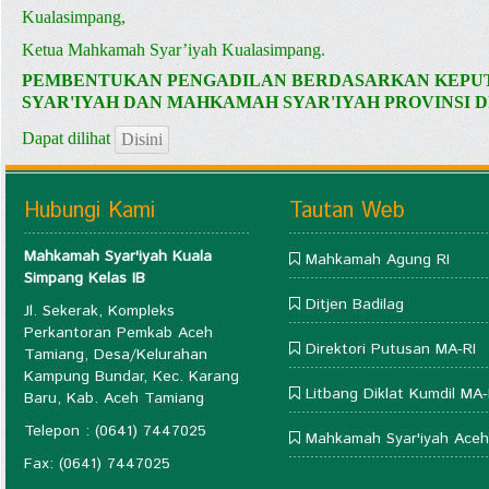
Kualasimpang,
Ketua Mahkamah Syar’iyah Kualasimpang.
PEMBENTUKAN PENGADILAN BERDASARKAN KEPUT
SYAR'IYAH DAN MAHKAMAH SYAR'IYAH PROVINSI 
Dapat dilihat
Disini
Hubungi Kami
Tautan Web
Mahkamah Syar'iyah Kuala
Mahkamah Agung RI
Simpang Kelas IB
Ditjen Badilag
Jl. Sekerak, Kompleks
Perkantoran Pemkab Aceh
Direktori Putusan MA-RI
Tamiang, Desa/Kelurahan
Kampung Bundar, Kec. Karang
Litbang Diklat Kumdil MA-
Baru, Kab. Aceh Tamiang
Telepon : (0641) 7447025
Mahkamah Syar'iyah Aceh
Fax: (0641) 7447025