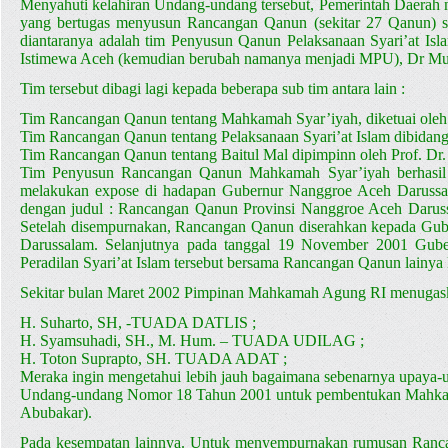
Menyahuti kelahiran Undang-undang tersebut, Pemerintah Daerah
yang bertugas menyusun Rancangan Qanun (sekitar 27 Qanun) s
diantaranya adalah tim Penyusun Qanun Pelaksanaan Syari’at Is
Istimewa Aceh (kemudian berubah namanya menjadi MPU), Dr Mu
Tim tersebut dibagi lagi kepada beberapa sub tim antara lain :
Tim Rancangan Qanun tentang Mahkamah Syar’iyah, diketuai oleh
Tim Rancangan Qanun tentang Pelaksanaan Syari’at Islam dibidang 
Tim Rancangan Qanun tentang Baitul Mal dipimpinn oleh Prof. Dr
Tim Penyusun Rancangan Qanun Mahkamah Syar’iyah berhasil m
melakukan expose di hadapan Gubernur Nanggroe Aceh Darussal
dengan judul : Rancangan Qanun Provinsi Nanggroe Aceh Darussal
Setelah disempurnakan, Rancangan Qanun diserahkan kepada Gu
Darussalam. Selanjutnya pada tanggal 19 November 2001 Gu
Peradilan Syari’at Islam tersebut bersama Rancangan Qanun lai
Sekitar bulan Maret 2002 Pimpinan Mahkamah Agung RI menugask
H. Suharto, SH, -TUADA DATLIS ;
H. Syamsuhadi, SH., M. Hum. – TUADA UDILAG ;
H. Toton Suprapto, SH. TUADA ADAT ;
Meraka ingin mengetahui lebih jauh bagaimana sebenarnya upaya-u
Undang-undang Nomor 18 Tahun 2001 untuk pembentukan Mahkamah
Abubakar).
Pada kesempatan lainnya. Untuk menyempurnakan rumusan Rancan