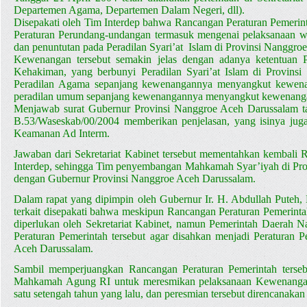
Departemen Agama, Departemen Dalam Negeri, dll).
Disepakati oleh Tim Interdep bahwa Rancangan Peraturan Pemerinta
Peraturan Perundang-undangan termasuk mengenai pelaksanaan w
dan penuntutan pada Peradilan Syari’at Islam di Provinsi Nanggro
Kewenangan tersebut semakin jelas dengan adanya ketentuan
Kehakiman, yang berbunyi Peradilan Syari’at Islam di Provin
Peradilan Agama sepanjang kewenangannya menyangkut kewena
peradilan umum sepanjang kewenangannya menyangkut kewenang
Menjawab surat Gubernur Provinsi Nanggroe Aceh Darussalam tan
B.53/Waseskab/00/2004 memberikan penjelasan, yang isinya juga
Keamanan Ad Interm.
Jawaban dari Sekretariat Kabinet tersebut mementahkan kembali
Interdep, sehingga Tim penyembangan Mahkamah Syar’iyah di Pro
dengan Gubernur Provinsi Nanggroe Aceh Darussalam.
Dalam rapat yang dipimpin oleh Gubernur Ir. H. Abdullah Puteh, 
terkait disepakati bahwa meskipun Rancangan Peraturan Pemerinta
diperlukan oleh Sekretariat Kabinet, namun Pemerintah Daerah 
Peraturan Pemerintah tersebut agar disahkan menjadi Peraturan
Aceh Darussalam.
Sambil memperjuangkan Rancangan Peraturan Pemerintah ters
Mahkamah Agung RI untuk meresmikan pelaksanaan Kewenangan
satu setengah tahun yang lalu, dan peresmian tersebut direncanak