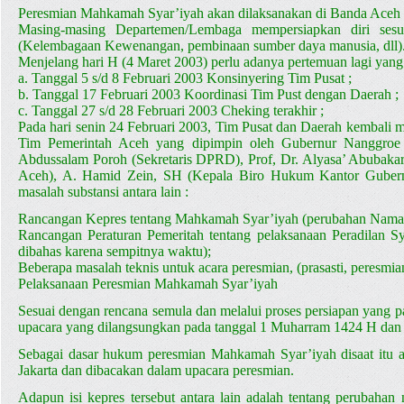
Peresmian Mahkamah Syar’iyah akan dilaksanakan di Banda Aceh p
Masing-masing Departemen/Lembaga mempersiapkan diri ses
(Kelembagaan Kewenangan, pembinaan sumber daya manusia, dll)
Menjelang hari H (4 Maret 2003) perlu adanya pertemuan lagi yang 
a. Tanggal 5 s/d 8 Februari 2003 Konsinyering Tim Pusat ;
b. Tanggal 17 Februari 2003 Koordinasi Tim Pust dengan Daerah ;
c. Tanggal 27 s/d 28 Februari 2003 Cheking terakhir ;
Pada hari senin 24 Februari 2003, Tim Pusat dan Daerah kembali 
Tim Pemerintah Aceh yang dipimpin oleh Gubernur Nanggroe 
Abdussalam Poroh (Sekretaris DPRD), Prof, Dr. Alyasa’ Abubaka
Aceh), A. Hamid Zein, SH (Kepala Biro Hukum Kantor Gubernu
masalah substansi antara lain :
Rancangan Kepres tentang Mahkamah Syar’iyah (perubahan Nama,
Rancangan Peraturan Pemeritah tentang pelaksanaan Peradilan S
dibahas karena sempitnya waktu);
Beberapa masalah teknis untuk acara peresmian, (prasasti, peresmi
Pelaksanaan Peresmian Mahkamah Syar’iyah
Sesuai dengan rencana semula dan melalui proses persiapan yang 
upacara yang dilangsungkan pada tanggal 1 Muharram 1424 H dan 
Sebagai dasar hukum peresmian Mahkamah Syar’iyah disaat itu a
Jakarta dan dibacakan dalam upacara peresmian.
Adapun isi kepres tersebut antara lain adalah tentang perubah