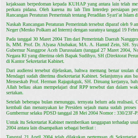
kejaksaan berpedoman kepada KUHAP yang antara lain telah me
perkara pidana. Oleh karena itu lah Tim Interdep persiapan 
Rancangan Peraturan Pemerintah tentang Peradilan Syari’at Islam
Naskah Rancangan Peraturan Pemerintah tersebut diparaf oleh 9 an
Neger (Menko Polkam ad Interm) dengan suratnya tanggal 19 Febr
Pada tanggal 30 Maret 2004 Tim dari Pemerintah Daerah Nanggro
Is, MM. Prof. Dr. Alyasa Abubakar, MA. A. Hamid Zein, SH. Sya
Gubernur Nanggroe Aceh Darussalam (tanggal 27 Maret 2004, No
Negara RI yang diterima oleh Bapak Sudibyo, SH (Direktorat Peru
di Kantor Sekretariat Kabinet.
Dari audiensi tersebut dijelaskan, bahwa memang benar usulan d
Mendagri sudah diterima disekretariat Kabinet. Selanjutnya atas 
Menseskab Prof. Herman Rajagukguk, SH. Diruang kerjanya, bahw
Allah beliau akan mempelajari draf RPP tersebut dan dalam wakt
sertakan.
Setelah beberapa bulan menunggu, ternyata belum ada realisasi
kembali dan menanyakan ke Presiden sejauh mana sudah proses R
Gumbernur selaku PDSD tanggal 28 Mei 2004 Nomor : 330/23F-
Untuk itu Sekretariat Kabinet memberikan tanggapan terhadap usul
2004 antara lain disampaikan sebagai berikut :
Tanggal 21 April 2004 telah dilakukan pertemuan di Sekretaria