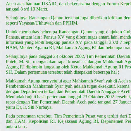
Aceh atas bantuan USAID, dan bekerjasama dengan Forum Kepriha
tanggal 8 s/d 10 Maret.
Selanjutnya Rancangan Qanun tersebut juga diberikan kritikan 
seperti Yayasan/Ukhuwah dan PPHIM.
Untuk membahas beberapa Rancangan Qanun yang diajukan Gub
Pansus, antara lain : Pansus XV yang diberi tugas antara lain, 
informasi yang lebih lengkap pansus XV pada tanggal 2 s/d 7 Se
HAM, Menteri Agama RI, Mahkamah Agung RI dan beberapa orang
Selanjutnya pada tanggal 23 oktober 2002, Tim Pemerintah Daera
Puteh, M. Si., mengadakan rapat konsultasi dangan Mahkamah Agu
Agung RI dipimpin langsung oleh Ketua Mahkamah Agung RI Prof.
SH. Dalam pertemuan tersebut telah disepakati beberapa hal :
Mahkamah Agung menyetujui agar Mahkamah Syar’iyah di Aceh seg
Pembentukan Mahkamah Syar’iyah adalah tugas eksekutif, karena 
dengan Departemen terkait dan Pemerintah Daerah Nanggroe Aceh
Menindaklanjuti hasil pertemuan tanggal 23 Oktober 2002 terseb
rapat dengan Tim Pemerintah Daerah Aceh pada tanggal 27 Januar
yaitu Dr. Ir. Siti Nurbaya.
Pada pertemuan tersebut, Tim Pemerintah Pusat yang terdiri da
dan HAM, Kepolisian RI, Kejaksaan Agung RI, Departemen Perta
antara lain :