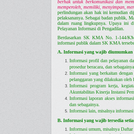
berhak untuk berkomunikasi dan memp
memperoleh, memiliki, menyimpan, men
perlindungan akan hak ini kemudian di
pelaksananya. Sebagai badan publik, Ma
dalam ruang lingkupnya. Upaya ini
Pelayanan Informasi di Pengadilan.
Berdasarkan SK KMA No. 1-144/KMA/SK
informasi publik dalam SK KMA tersebut
A. Informasi yang wajib diumumkan se
Informasi profil dan pelayanan da
prosedur beracara, dan sebagainya
Informasi yang berkaitan dengan
pelanggaran yang dilakukan oleh 
Informasi program kerja, kegiat
Akuntabilitas Kinerja Instansi Pe
Informasi laporan akses informas
dan sebagainya.
Informasi lain, misalnya informasi
B. Informasi yang wajib tersedia setia
Informasi umum, misalnya Daftar 