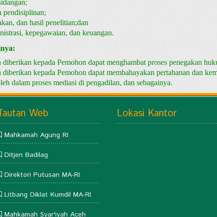
sidangan;
 pendisiplinan;
akan, dan hasil penelitian;dan
inistrasi, kepegawaian, dan keuangan.
lnya:
an diberikan kepada Pemohon dapat menghambat proses penegakan hu
an diberikan kepada Pemohon dapat membahayakan pertahanan dan kem
eh dalam proses mediasi di pengadilan, dan sebagainya.
Tautan Web
Lokasi Kantor
Mahkamah Agung RI
Ditjen Badilag
Direktori Putusan MA-RI
Litbang Diklat Kumdil MA-RI
Mahkamah Syar'iyah Aceh