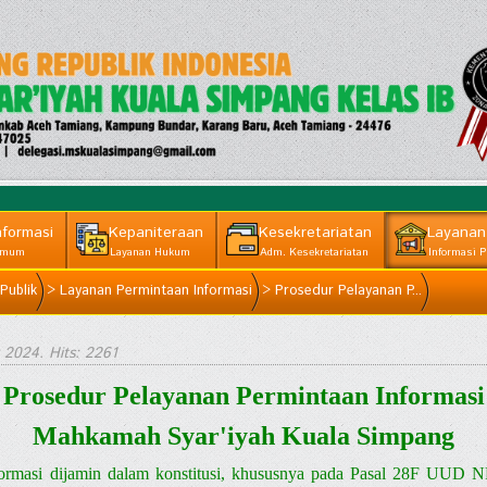
nformasi
Kepaniteraan
Kesekretariatan
Layanan
mum
Layanan Hukum
Adm. Kesekretariatan
Informasi P
Publik
>
Layanan Permintaan Informasi
>
Prosedur Pelayanan P...
 2024
. Hits: 2261
Prosedur Pelayanan Permintaan Informasi
Mahkamah Syar'iyah Kuala Simpang
ormasi dijamin dalam konstitusi, khususnya pada Pasal 28F UUD 