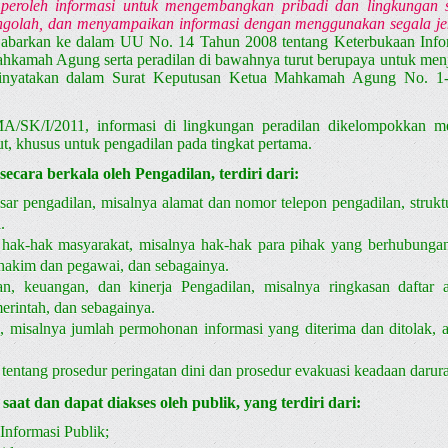
eroleh informasi untuk mengembangkan pribadi dan lingkungan so
golah, dan menyampaikan informasi dengan menggunakan segala jeni
jabarkan ke dalam UU No. 14 Tahun 2008 tentang Keterbukaan Inform
hkamah Agung serta peradilan di bawahnya turut berupaya untuk menj
 dinyatakan dalam Surat Keputusan Ketua Mahkamah Agung No. 1
/I/2011, informasi di lingkungan peradilan dikelompokkan menj
, khusus untuk pengadilan pada tingkat pertama.
cara berkala oleh Pengadilan, terdiri dari:
sar pengadilan, misalnya alamat dan nomor telepon pengadilan, strukt
.
 hak-hak masyarakat, misalnya hak-hak para pihak yang berhubungan
hakim dan pegawai, dan sebagainya.
an, keuangan, dan kinerja Pengadilan, misalnya ringkasan daftar 
merintah, dan sebagainya.
i, misalnya jumlah permohonan informasi yang diterima dan ditolak,
 tentang prosedur peringatan dini dan prosedur evakuasi keadaan darura
 saat dan dapat diakses oleh publik, yang terdiri dari:
Informasi Publik;