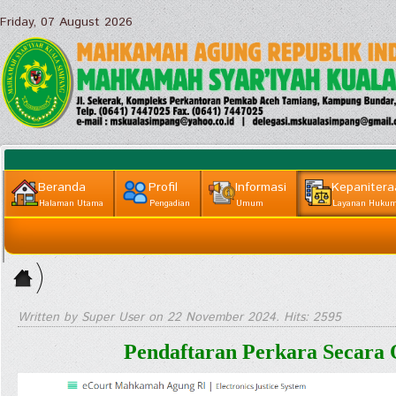
Friday, 07 August 2026
Beranda
Profil
Informasi
Kepanitera
Halaman Utama
Pengadian
Umum
Layanan Huku
Informasi
Home
Lainnya
>
Kepaniteraan
Written by Super User on
22 November 2024
. Hits: 2595
|| Layanan
Pendaftaran Perkara Secara
Hukum