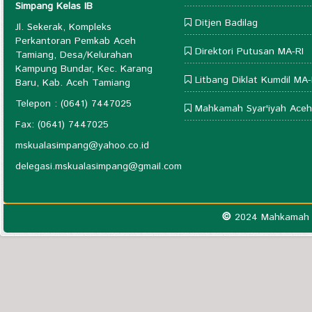
Simpang Kelas IB
Ditjen Badilag
Jl. Sekerak, Kompleks
Perkantoran Pemkab Aceh
Direktori Putusan MA-RI
Tamiang, Desa/Kelurahan
Kampung Bundar, Kec. Karang
Litbang Diklat Kumdil MA-
Baru, Kab. Aceh Tamiang
Telepon : (0641) 7447025
Mahkamah Syar'iyah Aceh
Fax: (0641) 7447025
mskualasimpang@yahoo.co.id
delegasi.mskualasimpang@gmail.com
©
2024 Mahkamah S