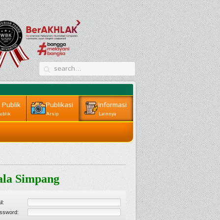
 Publik
Publikasi
Informasi
ublik
Arsip
Lainnya
ala Simpang