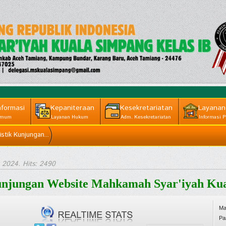
nformasi
Kepaniteraan
Kesekretariatan
Layanan
mum
Layanan Hukum
Adm. Kesekretariatan
Informasi P
istik Kunjungan...
 2024
. Hits: 2490
Kunjungan Website Mahkamah Syar'iyah Ku