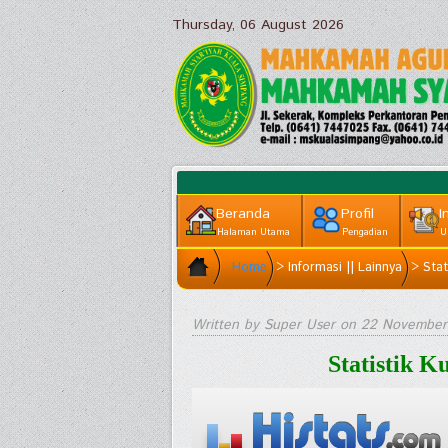
Thursday, 06 August 2026
Beranda
Profil
I
Halaman Utama
Pengadian
U
Home
>
Informasi || Lainnya
>
Stat
Written by Super User on
22 November
Statistik 