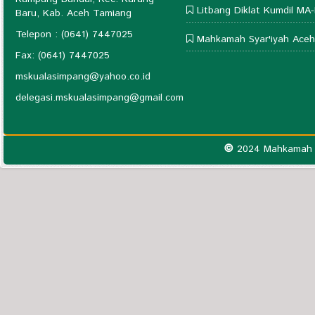
Litbang Diklat Kumdil MA-
Baru, Kab. Aceh Tamiang
Telepon : (0641) 7447025
Mahkamah Syar'iyah Aceh
Fax: (0641) 7447025
mskualasimpang@yahoo.co.id
delegasi.mskualasimpang@gmail.com
©
2024 Mahkamah S