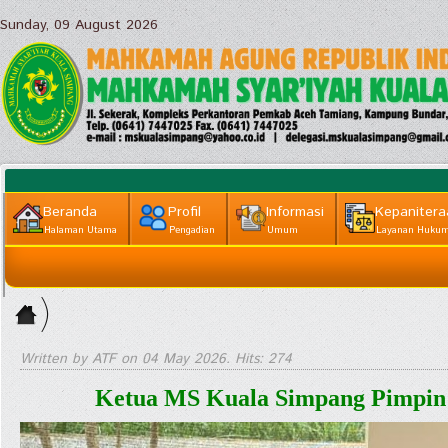
Sunday, 09 August 2026
Beranda
Profil
Informasi
Kepanitera
Halaman Utama
Pengadian
Umum
Layanan Huku
Informasi
Home
Lainnya
>
Publikasi
Written by ATF on
04 May 2026
. Hits: 274
|| Arsip
Ketua MS Kuala Simpang Pimpin P
>