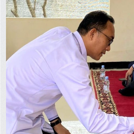
Arsip
Berita
>
Ketua
MS
Kuala
Simpa...