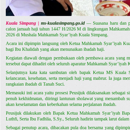
Kuala Simpang |
ms-kualasimpang.go.id
— Suasana haru dan pe
calon jamaah haji tahun 1447 H/2026 M di lingkungan Mahkamah 
2026 di Mushala Mahkamah Syar’iyah Kuala Simpang.
Acara ini dipimpin langsung oleh Ketua Mahkamah Syar’iyah Kual
bagi Ibu Khalidah yang akan menunaikan ibadah haji.
Kegiatan diawali dengan pembukaan oleh pembawa acara yang me
tersebut dapat dihadiri oleh seluruh aparatur Mahkamah Syar’iyah
Selanjutnya kata kata sambutan oleh bapak Ketua MS Kuala 
kelancaran, kesehatan, serta menjadi haji yang mabrur. Ia juga 
rangkaian ibadah di Tanah Suci.
Memasuki inti acara yaitu prosesi Peusijuk dilaksanakan sebagai s
penuh kekhidmatan, diiringi lantunan sholawat yang menambah sua
akan keselamatan dan keberkahan selama perjalanan ibadah.
Peusijuk dilakukan oleh Bapak Ketua Mahkamah Syar’iyah Bapa
Luthfi, Serta Ibu Fadhlia, S.Sy., Seluruh hadirin tampak larut dal
Sebagai penutup acara, dibacakan pula doa bersama yang dipimp