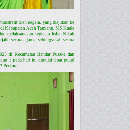
inistratif oleh negara, yang diajukan ke
at di Kabupaten Aceh Tamiang, MS Kuala
n melaksanakan kegiatan Itsbat Nikah
jalin secara agama, sehingga sah secara
/2025 di Kecamatan Bandar Pusaka dan
ng 1 pada hari ini dimulai tepat pukul
3 Perkara.