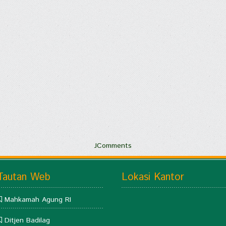
JComments
Tautan Web
Lokasi Kantor
Mahkamah Agung RI
Ditjen Badilag