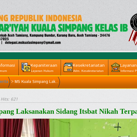
nformasi
Kepaniteraan
Kesekretariatan
Layanan
mum
Layanan Hukum
Adm. Kesekretariatan
Informasi P
erita
>
MS Kuala Simpang Lak...
 Hits: 621
ang Laksanakan Sidang Itsbat Nikah Terp