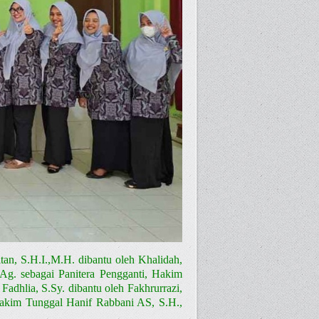
an, S.H.I.,M.H. dibantu oleh Khalidah,
Ag. sebagai Panitera Pengganti, Hakim
adhlia, S.Sy. dibantu oleh Fakhrurrazi,
Hakim Tunggal Hanif Rabbani AS, S.H.,