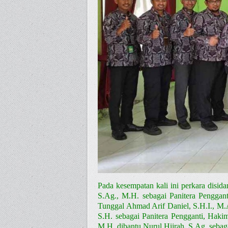
Pada kesempatan kali ini perkara disi
S.Ag., M.H. sebagai Panitera Penggan
Tunggal Ahmad Arif Daniel, S.H.I., M.A
S.H. sebagai Panitera Pengganti, Hak
M.H. dibantu Nurul Hijrah, S.Ag. sebaga