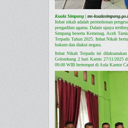
Kuala Simpang |
ms-kualasimpang.go.
Itsbat nikah adalah permohonan pengesah
pengadilan agama. Dalam upaya tertibn
Simpang beserta Kemenag. Aceh Tamia
Terpadu Tahun 2025. Itsbat Nikah bertu
hukum dan diakui negara.
Itsbat Nikah Terpadu ini dilaksanak
Gelombang 2 hari Kamis 27/11/2025 di 
09.00 WIB bertempat di Aula Kantor Ca