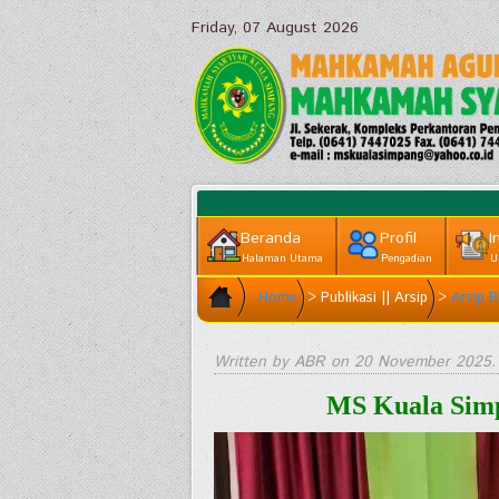
Friday, 07 August 2026
Beranda
Profil
I
Halaman Utama
Pengadian
U
Home
>
Publikasi || Arsip
>
Arsip B
Written by ABR on
20 November 2025
.
MS Kuala Simp