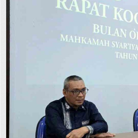
Arsip
Berita
>
Rapat
Koordinasi
Bul...