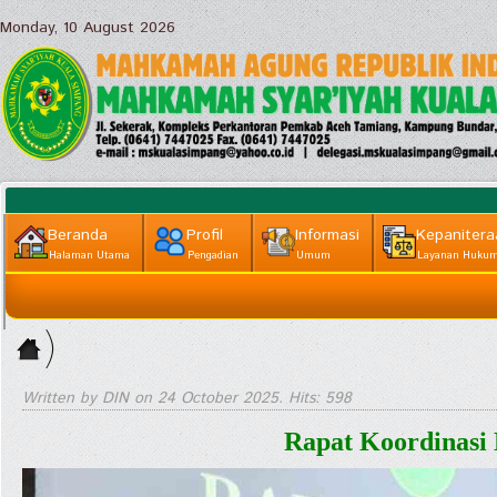
Monday, 10 August 2026
Beranda
Profil
Informasi
Kepanitera
Halaman Utama
Pengadian
Umum
Layanan Huku
Informasi
Home
Lainnya
>
Publikasi
Written by DIN on
24 October 2025
. Hits: 598
|| Arsip
Rapat Koordinasi
>